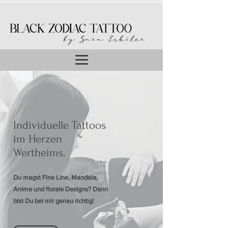
Individuelle Tattoos
im Herzen
Wertheims.
Du magst Fine Line, Mandala,
Anime und florale Designs? Dann
bist Du bei mir genau richtig!