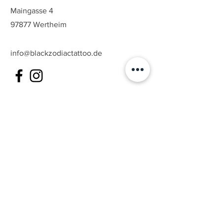
Maingasse 4
97877 Wertheim
info@blackzodiactattoo.de
Öffnungszeiten
E-Mail
Montag
- Freitag:
Nur mit Termin / Nach Vereinbarung